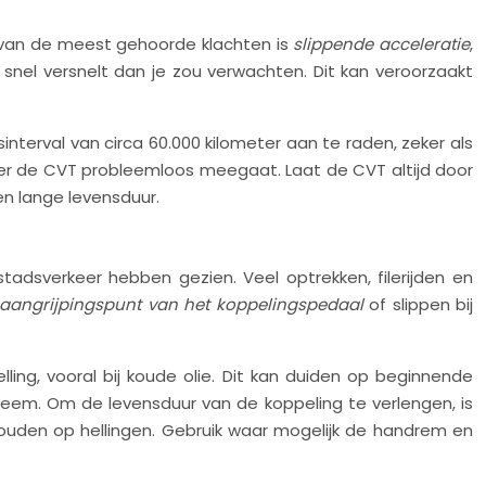
en van de meest gehoorde klachten is
slippende acceleratie
,
 snel versnelt dan je zou verwachten. Dit kan veroorzaakt
sinterval van circa 60.000 kilometer aan te raden, zeker als
anger de CVT probleemloos meegaat. Laat de CVT altijd door
en lange levensduur.
adsverkeer hebben gezien. Veel optrekken, filerijden en
aangrijpingspunt van het koppelingspedaal
of slippen bij
ng, vooral bij koude olie. Dit kan duiden op beginnende
steem. Om de levensduur van de koppeling te verlengen, is
houden op hellingen. Gebruik waar mogelijk de handrem en