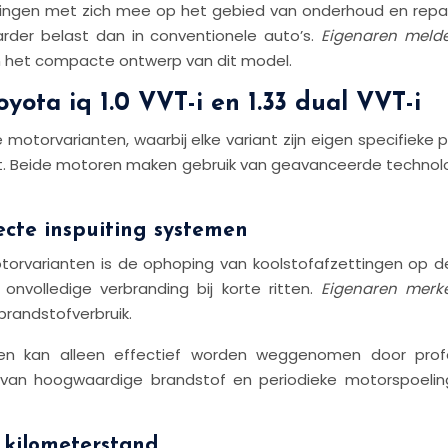
ingen met zich mee op het gebied van onderhoud en repar
der belast dan in conventionele auto’s.
Eigenaren melde
an het compacte ontwerp van dit model.
ta iq 1.0 VVT-i en 1.33 dual VVT-i
orvarianten, waarbij elke variant zijn eigen specifieke pro
eert. Beide motoren maken gebruik van geavanceerde techn
ecte inspuiting systemen
rvarianten is de ophoping van koolstofafzettingen op d
onvolledige verbranding bij korte ritten.
Eigenaren merke
brandstofverbruik.
jd en kan alleen effectief worden weggenomen door prof
k van hoogwaardige brandstof en periodieke motorspoelin
 kilometerstand