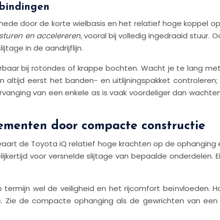
rbindingen
mede door de korte wielbasis en het relatief hoge koppel o
 sturen en accelereren
, vooral bij volledig ingedraaid stuur. 
tage in de aandrijflijn.
aar bij rotondes of krappe bochten. Wacht je te lang met v
ngen altijd eerst het banden- en uitlijningspakket controleren
rvanging van een enkele as is vaak voordeliger dan wachte
ementen door compacte constructie
aart de Toyota iQ relatief hoge krachten op de ophanging en
jkertijd voor versnelde slijtage van bepaalde onderdelen. 
p termijn wel de veiligheid en het rijcomfort beïnvloeden. H
s. Zie de compacte ophanging als de gewrichten van een 