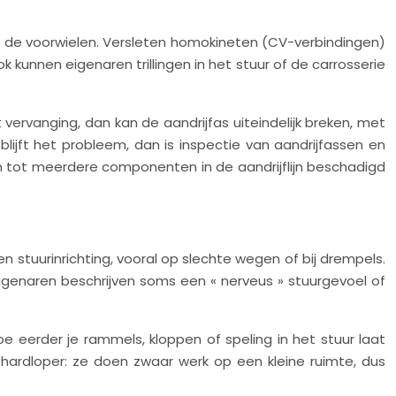
p de voorwielen. Versleten homokineten (CV-verbindingen)
Ook kunnen eigenaren trillingen in het stuur of de carrosserie
ervanging, dan kan de aandrijfas uiteindelijk breken, met
; blijft het probleem, dan is inspectie van aandrijfassen en
n tot meerdere componenten in de aandrijflijn beschadigd
 stuurinrichting, vooral op slechte wegen of bij drempels.
Eigenaren beschrijven soms een « nerveus » stuurgevoel of
oe eerder je rammels, kloppen of speling in het stuur laat
hardloper: ze doen zwaar werk op een kleine ruimte, dus