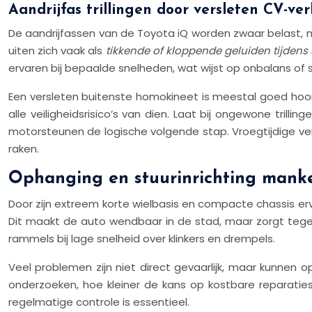
Aandrijfas trillingen door versleten CV-ve
De aandrijfassen van de Toyota iQ worden zwaar belast, 
uiten zich vaak als
tikkende of kloppende geluiden tijdens
ervaren bij bepaalde snelheden, wat wijst op onbalans of slij
Een versleten buitenste homokineet is meestal goed hoorb
alle veiligheidsrisico’s van dien. Laat bij ongewone trilli
motorsteunen de logische volgende stap. Vroegtijdige ve
raken.
Ophanging en stuurinrichting mank
Door zijn extreem korte wielbasis en compacte chassis erv
Dit maakt de auto wendbaar in de stad, maar zorgt tegeli
rammels bij lage snelheid over klinkers en drempels.
Veel problemen zijn niet direct gevaarlijk, maar kunnen o
onderzoeken, hoe kleiner de kans op kostbare reparatie
regelmatige controle is essentieel.