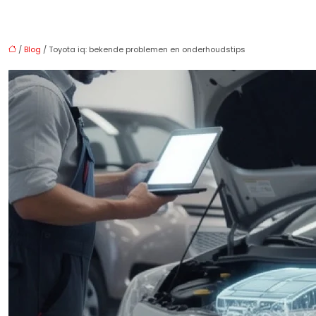
/
Blog
/ Toyota iq: bekende problemen en onderhoudstips