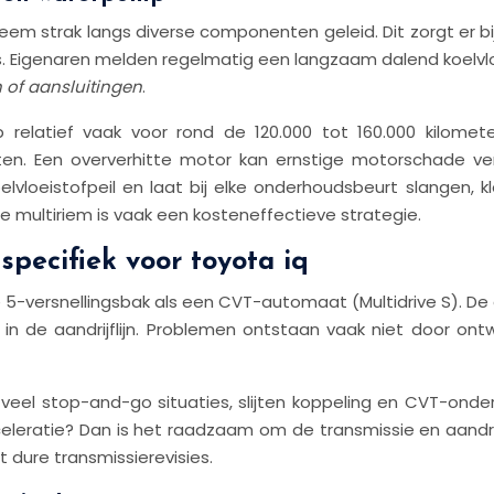
em strak langs diverse componenten geleid. Dit zorgt er b
Eigenaren melden regelmatig een langzaam dalend koelvloe
n of aansluitingen
.
relatief vaak voor rond de 120.000 tot 160.000 kilomet
sten. Een oververhitte motor kan ernstige motorschade v
lvloeistofpeil en laat bij elke onderhoudsbeurt slangen,
 multiriem is vaak een kosteneffectieve strategie.
 specifiek voor toyota iq
5-versnellingsbak als een CVT-automaat (Multidrive S). D
n in de aandrijflijn. Problemen ontstaan vaak niet door o
el stop-and-go situaties, slijten koppeling en CVT-onder
 acceleratie? Dan is het raadzaam om de transmissie en aand
 dure transmissierevisies.