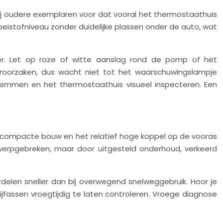
ij oudere exemplaren voor dat vooral het thermostaathuis
istofniveau zonder duidelijke plassen onder de auto, wat
er. Let op roze of witte aanslag rond de pomp of het
eroorzaken, dus wacht niet tot het waarschuwingslampje
 klemmen en het thermostaathuis visueel inspecteren. Een
e compacte bouw en het relatief hoge koppel op de vooras
ntwerpgebreken, maar door uitgesteld onderhoud, verkeerd
delen sneller dan bij overwegend snelweggebruik. Hoor je
rijfassen vroegtijdig te laten controleren. Vroege diagnose