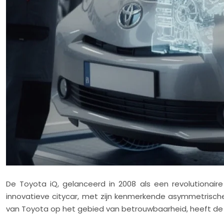
De Toyota iQ, gelanceerd in 2008 als een revolutionai
innovatieve citycar, met zijn kenmerkende asymmetrisch
van Toyota op het gebied van betrouwbaarheid, heeft de