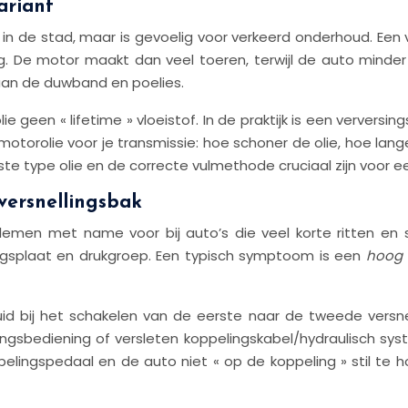
ariant
ag in de stad, maar is gevoelig voor verkeerd onderhoud. E
g. De motor maakt dan veel toeren, terwijl de auto minder
 aan de duwband en poelies.
 geen « lifetime » vloeistof. In de praktijk is een verversing
ls motorolie voor je transmissie: hoe schoner de olie, hoe l
ste type olie en de correcte vulmethode cruciaal zijn voor e
ersnellingsbak
men met name voor bij auto’s die veel korte ritten en st
ingsplaat en drukgroep. Een typisch symptoom is een
hoog 
bij het schakelen van de eerste naar de tweede versnelli
ingsbediening of versleten koppelingskabel/hydraulisch sy
pelingspedaal en de auto niet « op de koppeling » stil te 