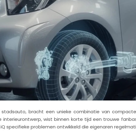
re stadsauto, bracht een unieke combinatie van compacte 
e interieurontwerp, wist binnen korte tijd een trouwe fan
 iQ specifieke problemen ontwikkeld die eigenaren regelma