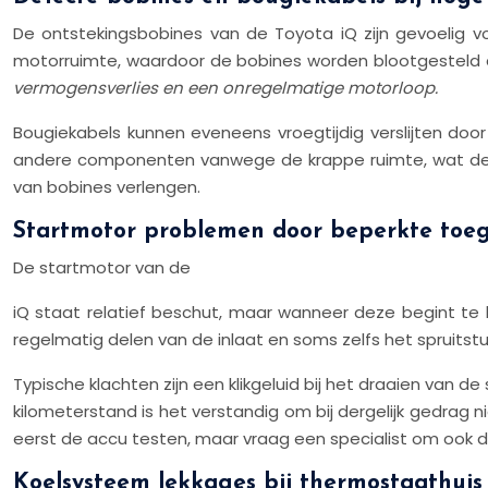
De ontstekingsbobines van de Toyota iQ zijn gevoelig vo
motorruimte, waardoor de bobines worden blootgesteld
vermogensverlies en een onregelmatige motorloop.
Bougiekabels kunnen eveneens vroegtijdig verslijten d
andere componenten vanwege de krappe ruimte, wat de 
van bobines verlengen.
Startmotor problemen door beperkte toeg
De startmotor van de
iQ staat relatief beschut, maar wanneer deze begint te
regelmatig delen van de inlaat en soms zelfs het spruitst
Typische klachten zijn een klikgeluid bij het draaien van d
kilometerstand is het verstandig om bij dergelijk gedrag n
eerst de accu testen, maar vraag een specialist om ook de
Koelsysteem lekkages bij thermostaathui