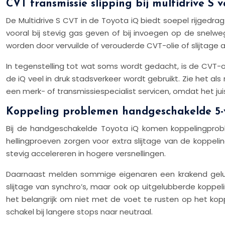
CVT transmissie slipping bij multidrive S v
De Multidrive S CVT in de Toyota iQ biedt soepel rijgedr
vooral bij stevig gas geven of bij invoegen op de snelwe
worden door vervuilde of verouderde CVT-olie of slijtage
In tegenstelling tot wat soms wordt gedacht, is de CVT-olie
de iQ veel in druk stadsverkeer wordt gebruikt. Zie het a
een merk- of transmissiespecialist servicen, omdat het jui
Koppeling problemen handgeschakelde 5-v
Bij de handgeschakelde Toyota iQ komen koppelingproble
hellingproeven zorgen voor extra slijtage van de koppel
stevig accelereren in hogere versnellingen.
Daarnaast melden sommige eigenaren een krakend geluid 
slijtage van synchro’s, maar ook op uitgelubberde koppel
het belangrijk om niet met de voet te rusten op het kop
schakel bij langere stops naar neutraal.