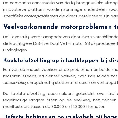
De compacte constructie van de iQ brengt unieke uitdag
innovatieve platform worden sommige onderdelen zwaar
specifieke motorproblemen
die direct gerelateerd zijn a
Veelvoorkomende motorproblemen toyo
De Toyota iQ wordt aangedreven door twee verschillende mot
de krachtigere 1.33-liter Dual VVT-i motor 98 pk produc
uitdagingen.
Koolstofafzetting op inlaatkleppen bij dir
Een van de meest voorkomende problemen bij beide moto
motoren steeds efficiënter werken, wat kan leiden tot 
acceleratie
, onregelmatig stationair draaien en verhoogd 
De koolstofafzetting accumuleert geleidelijk over ti
regelmatige langere ritten op de snelweg, het gebrui
manifesteert tussen de 80.000 en 120.000 kilometer.
Defecte bobines en bougiekabels bij hoge