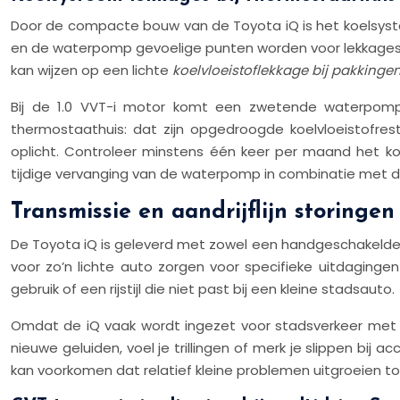
Door de compacte bouw van de Toyota iQ is het koelsyste
en de waterpomp gevoelige punten worden voor lekkages. 
kan wijzen op een lichte
koelvloeistoflekkage bij pakkinge
Bij de 1.0 VVT-i motor komt een zwetende waterpomp 
thermostaathuis: dat zijn opgedroogde koelvloeistofre
oplicht. Controleer minstens één keer per maand het koe
tijdige vervanging van de waterpomp in combinatie met de
Transmissie en aandrijflijn storingen
De Toyota iQ is geleverd met zowel een handgeschakelde 
voor zo’n lichte auto zorgen voor specifieke uitdaginge
gebruik of een rijstijl die niet past bij een kleine stadsauto.
Omdat de iQ vaak wordt ingezet voor stadsverkeer met ve
nieuwe geluiden, voel je trillingen of merk je slippen bij
kan voorkomen dat relatief kleine problemen uitgroeien tot