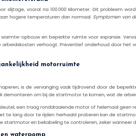
or slijtage, vooral na 100.000 kilometer. Dit probleem wo
 aan hogere temperaturen dan normaal.
Symptomen van defe
oor warmte-opbouw en beperkte ruimte voor expansie. Ver
arbeidskosten verhoogt. Preventief onderhoud door het v
ankelijkheid motorruimte
 haperen, is de vervanging vaak tijdrovend door de beperk
uk demonteren om bij de startmotor te komen, wat de arbeids
e sleutel, een traag ronddraaiende motor of helemaal geen re
iet te lang door te rijden: herhaald proberen kan de startm
 startmotor en bekabeling te controleren, zeker wanneer de
s en waterpomp