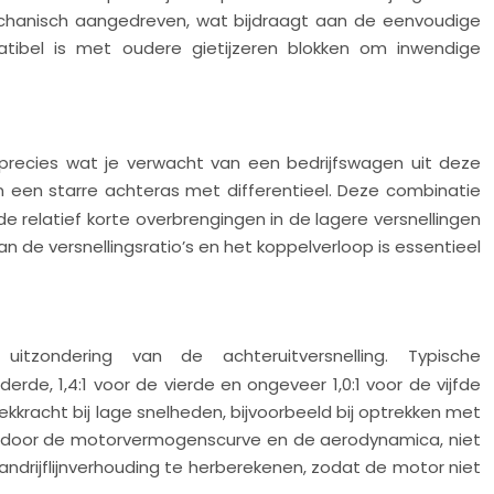
mechanisch aangedreven, wat bijdraagt aan de eenvoudige
patibel is met oudere gietijzeren blokken om inwendige
recies wat je verwacht van een bedrijfswagen uit deze
n een starre achteras met differentieel. Deze combinatie
e relatief korte overbrengingen in de lagere versnellingen
van de versnellingsratio’s en het koppelverloop is essentieel
uitzondering van de achteruitversnelling. Typische
erde, 1,4:1 voor de vierde en ongeveer 1,0:1 voor de vijfde
rekkracht bij lage snelheden, bijvoorbeeld bij optrekken met
erkt door de motorvermogenscurve en de aerodynamica, niet
ndrijflijnverhouding te herberekenen, zodat de motor niet