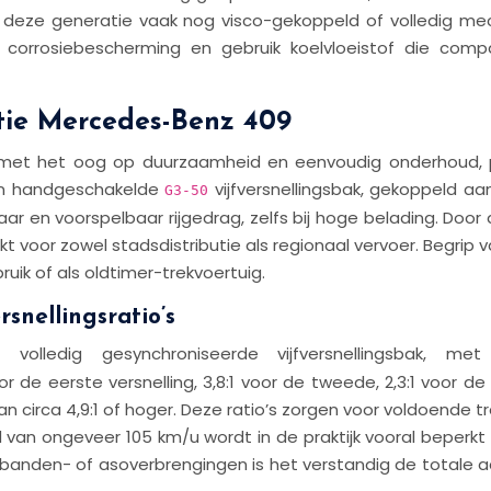
 bij deze generatie vaak nog visco-gekoppeld of volledig 
 op corrosiebescherming en gebruik koelvloeistof die com
atie Mercedes-Benz 409
n met het oog op duurzaamheid en eenvoudig onderhoud, p
een handgeschakelde
vijfversnellingsbak, gekoppeld aa
G3-50
r en voorspelbaar rijgedrag, zelfs bij hoge belading. Door d
kt voor zowel stadsdistributie als regionaal vervoer. Begrip 
uik of als oldtimer-trekvoertuig.
snellingsratio’s
olledig gesynchroniseerde vijfversnellingsbak, met 
 de eerste versnelling, 3,8:1 voor de tweede, 2,3:1 voor de d
n circa 4,9:1 of hoger. Deze ratio’s zorgen voor voldoende t
heid van ongeveer 105 km/u wordt in de praktijk vooral bep
 banden- of asoverbrengingen is het verstandig de totale aa