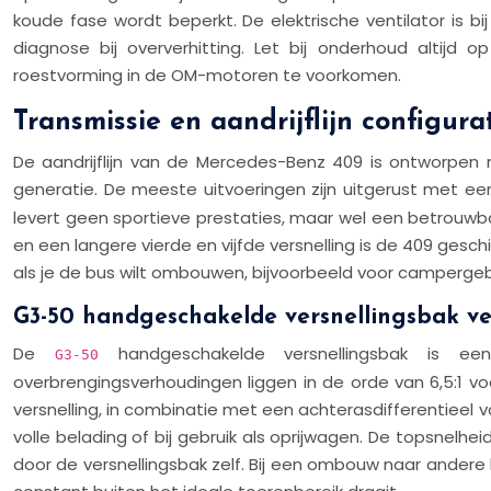
koude fase wordt beperkt. De elektrische ventilator is
diagnose bij oververhitting. Let bij onderhoud altijd
roestvorming in de OM-motoren te voorkomen.
Transmissie en aandrijflijn configur
De aandrijflijn van de Mercedes-Benz 409 is ontworpe
generatie. De meeste uitvoeringen zijn uitgerust met 
levert geen sportieve prestaties, maar wel een betrouwbaa
en een langere vierde en vijfde versnelling is de 409 geschi
als je de bus wilt ombouwen, bijvoorbeeld voor campergebr
G3-50 handgeschakelde versnellingsbak ver
De
handgeschakelde versnellingsbak is een v
G3-50
overbrengingsverhoudingen liggen in de orde van 6,5:1 voor
versnelling, in combinatie met een achterasdifferentieel va
volle belading of bij gebruik als oprijwagen. De topsnel
door de versnellingsbak zelf. Bij een ombouw naar andere