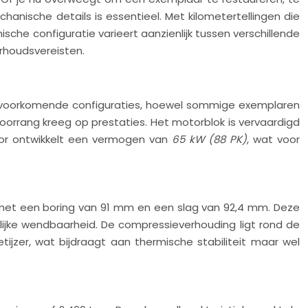
hanische details is essentieel. Met kilometertellingen die
sche configuratie varieert aanzienlijk tussen verschillende
erhoudsvereisten.
t voorkomende configuraties, hoewel sommige exemplaren
orrang kreeg op prestaties. Het motorblok is vervaardigd
otor ontwikkelt een vermogen van
65 kW (88 PK)
, wat voor
ers met een boring van 91 mm en een slag van 92,4 mm. Deze
lijke wendbaarheid. De compressieverhouding ligt rond de
etijzer, wat bijdraagt aan thermische stabiliteit maar wel