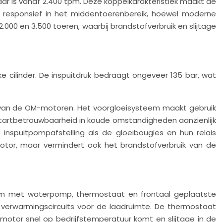
ar is vanaf 2.400 tpm. Deze koppelkarakteristiek maakt de
e responsief in het middentoerenbereik, hoewel moderne
.000 en 3.500 toeren, waarbij brandstofverbruik en slijtage
 cilinder. De inspuitdruk bedraagt ongeveer 135 bar, wat
e van de OM-motoren. Het voorgloei­systeem maakt gebruik
e startbetrouwbaarheid in koude omstandigheden aanzienlijk
 inspuitpompafstelling als de gloeibougies en hun relais
otor, maar vermindert ook het brandstofverbruik van de
em met waterpomp, thermostaat en frontaal geplaatste
tra verwarmingscircuits voor de laadruimte. De thermostaat
otor snel op bedrijfstemperatuur komt en slijtage in de