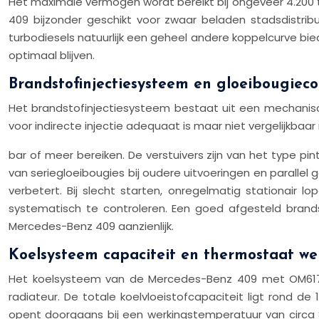
Het maximale vermogen wordt bereikt bij ongeveer 4.200 t
409 bijzonder geschikt voor zwaar beladen stadsdistri
turbodiesels natuurlijk een geheel andere koppelcurve bied
optimaal blijven.
Brandstofinjectiesysteem en gloeibougieco
Het brandstofinjectiesysteem bestaat uit een mechanisch
voor indirecte injectie adequaat is maar niet vergelijkb
bar of meer bereiken. De verstuivers zijn van het type 
van seriegloeibougies bij oudere uitvoeringen en parallel
verbetert. Bij slecht starten, onregelmatig stationair 
systematisch te controleren. Een goed afgesteld brand
Mercedes-Benz 409 aanzienlijk.
Koelsysteem capaciteit en thermostaat w
Het koelsysteem van de Mercedes-Benz 409 met OM617-
radiateur. De totale koelvloeistofcapaciteit ligt rond de
opent doorgaans bij een werkingstemperatuur van circa 