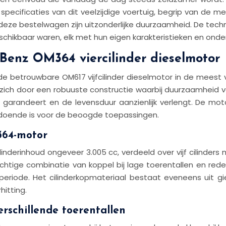
cificaties van dit veelzijdige voertuig, begrip van de mec
deze bestelwagen zijn uitzonderlijke duurzaamheid. De techni
schikbaar waren, elk met hun eigen karakteristieken en ond
Benz OM364 viercilinder dieselmotor
de betrouwbare OM617 vijfcilinder dieselmotor in de mees
zich door een robuuste constructie waarbij duurzaamheid vo
r garandeert en de levensduur aanzienlijk verlengt. De m
ldoende is voor de beoogde toepassingen.
364-motor
cilinderinhoud ongeveer 3.005 cc, verdeeld over vijf cilind
chtige combinatie van koppel bij lage toerentallen en rede
ie periode. Het cilinderkopmateriaal bestaat eveneens uit gi
hitting.
rschillende toerentallen