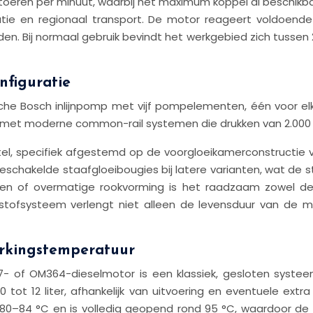
oeren per minuut, waarbij het maximum koppel al beschikba
butie en regionaal transport. De motor reageert voldoend
en. Bij normaal gebruik bevindt het werkgebied zich tussen 2
nfiguratie
e Bosch inlijnpomp met vijf pompelementen, één voor elke
aar met moderne common-rail systemen die drukken van 2.000
pintel, specifiek afgestemd op de voorgloeikamerconstructi
 geschakelde staafgloeibougies bij latere varianten, wat d
lopen of overmatige rookvorming is het raadzaam zowel de
stofsysteem verlengt niet alleen de levensduur van de m
erkingstemperatuur
 of OM364-dieselmotor is een klassiek, gesloten syste
 10 tot 12 liter, afhankelijk van uitvoering en eventuele ex
80–84 °C en is volledig geopend rond 95 °C, waardoor de m