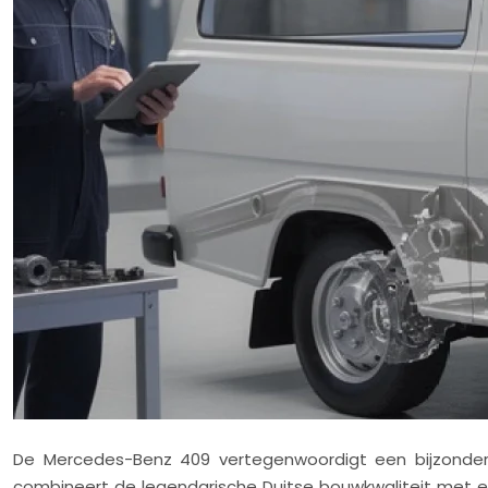
De Mercedes-Benz 409 vertegenwoordigt een bijzonder h
combineert de legendarische Duitse bouwkwaliteit met 