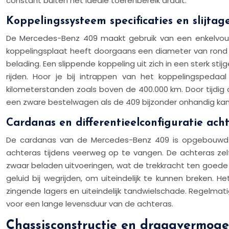
constant buiten het ideale toerenbereik draait.
Koppelingssysteem specificaties en slijtag
De Mercedes-Benz 409 maakt gebruik van een enkelvoud
koppelingsplaat heeft doorgaans een diameter van rond 
belading. Een slippende koppeling uit zich in een sterk sti
rijden. Hoor je bij intrappen van het koppelingspeda
kilometerstanden zoals boven de 400.000 km. Door tijdig d
een zware bestelwagen als de 409 bijzonder onhandig kan 
Cardanas en differentieelconfiguratie ach
De cardanas van de Mercedes-Benz 409 is opgebouwd u
achteras tijdens veerweg op te vangen. De achteras zelf
zwaar beladen uitvoeringen, wat de trekkracht ten goede
geluid bij wegrijden, om uiteindelijk te kunnen breken. He
zingende lagers en uiteindelijk tandwielschade. Regelmat
voor een lange levensduur van de achteras.
Chassisconstructie en draagvermogen