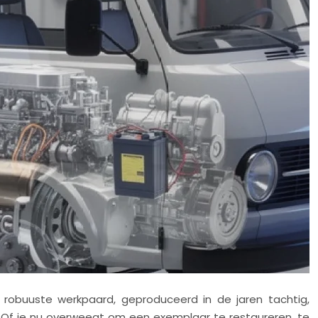
 robuuste werkpaard, geproduceerd in de jaren tachtig,
Of je nu overweegt om een exemplaar te restaureren, te