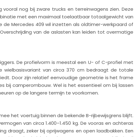
vooral nog bij zware trucks en terreinwagens zien. Deze
ombinatie met een maximaal toelaatbaar totaalgewicht van
ie de Mercedes 409 wil inzetten als oldtimer-werkpaard of
 Overschrijding van de aslasten kan leiden tot overmatige
ggers. De profielvorm is meestal een U- of C-profiel met
 wielbasisvariant van circa 370 cm bedraagt de totale
dt. Door zijn relatief eenvoudige geometrie is het frame
es bij camperombouw. Wel is het essentieel om bij lassen
uren op de langere termijn te voorkomen.
e het voertuig binnen de bekende B-rijbewijsgrens blijft.
advermogen van circa 1.400–1.450 kg. De vooras en achteras
ng draagt, zeker bij oprijwagens en open laadbakken. Een