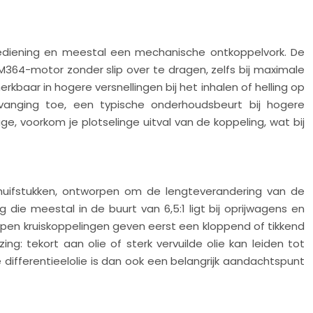
ediening en meestal een mechanische ontkoppelvork. De
64-motor zonder slip over te dragen, zelfs bij maximale
rkbaar in hogere versnellingen bij het inhalen of helling op
rvanging toe, een typische onderhoudsbeurt bij hogere
e, voorkom je plotselinge uitval van de koppeling, wat bij
uifstukken, ontworpen om de lengteverandering van de
ie meestal in de buurt van 6,5:1 ligt bij oprijwagens en
pen kruiskoppelingen geven eerst een kloppend of tikkend
ing: tekort aan olie of sterk vervuilde olie kan leiden tot
differentieelolie is dan ook een belangrijk aandachtspunt