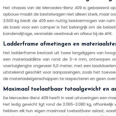
Het chassis van de Mercedes-Benz 409 is gebaseerd op e
opbouw maakt de bestelwagen niet alleen sterk, maar ook
3.500 kg biedt de 409 een nuttig laadvermogen van ruim 1
als basis voor een camper is het belangrijk om de belast
bandenslijtage, versnelde veerbreuk en afkeur bij de APK.
Ladderframe afmetingen en materiaalster
Het ladderframe bestaat uit twee langsliggers van hoogw
een materiaaldikte van rond de 3–4 mm, ontworpen om 
voertuiglengte ongeveer 5,0 meter, met een laadvloerlen
uitstekend geschikt voor aanpassingen, zoals het toevoe
de materiaaleigenschappen te respecteren en geen over
Maximaal toelaatbaar totaalgewicht en as
De Mercedes-Benz 409 heeft in veel uitvoeringen een maxi
Het ledig gewicht ligt rond de 2.065–2.080 kg, afhankelij
hebben elk hun eigen maximaal toelaatbare aslast, waarb