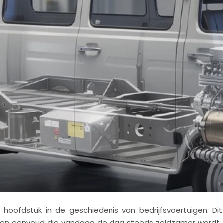
oofdstuk in de geschiedenis van bedrijfsvoertuigen. Dit
een eenvoud die vandaag de dag steeds zeldzamer wordt. 