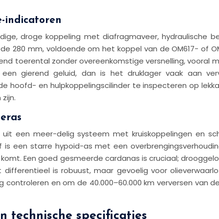
e-indicatoren
ige, droge koppeling met diafragmaveer, hydraulische b
de 280 mm, voldoende om het koppel van de OM617- of OM3
jgend toerental zonder overeenkomstige versnelling, vooral me
al een gierend geluid, dan is het druklager vaak aan ve
e hoofd- en hulpkoppelingscilinder te inspecteren op lekkag
zijn.
teras
it een meer-delig systeem met kruiskoppelingen en sch
 is een starre hypoid-as met een overbrengingsverhouding d
 komt. Een goed gesmeerde cardanas is cruciaal; drooggelo
t differentieel is robuust, maar gevoelig voor olieverwaarloz
ig controleren en om de 40.000–60.000 km verversen van de 
 technische specificaties