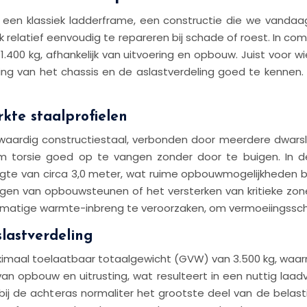
en klassiek ladderframe, een constructie die we vandaag 
 relatief eenvoudig te repareren bij schade of roest. In c
.400 kg, afhankelijk van uitvoering en opbouw. Juist voor w
ing van het chassis en de aslastverdeling goed te kennen.
kte staalprofielen
aardig constructiestaal, verbonden door meerdere dwarsli
torsie goed op te vangen zonder door te buigen. In de
gte van circa 3,0 meter, wat ruime opbouwmogelijkheden bie
gen van opbouwsteunen of het versterken van kritieke zon
matige warmte-inbreng te veroorzaken, om vermoeiingssche
lastverdeling
maal toelaatbaar totaalgewicht (GVW) van 3.500 kg, waarme
k van opbouw en uitrusting, wat resulteert in een nuttig la
ij de achteras normaliter het grootste deel van de belasti