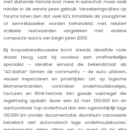
met sluitende historie kost meer in aanschaf, maar vaak
minder in de eerste jaren gebruik. Verzekeringscijfers op
forums laten zien dat veel A2’s inmiddels als youngtimer
of semi‑klassieker worden behandeld, met relatief
stabiele restwaarden vergeleken met andere
compacte auto’s van begin jaren 2000.
Bij koopadviesdiscussies komt steeds dezelfde rode
draad terug. Laat bij voorkeur een onafhankelijke
specialist – idealiter iemand die bekendstaat als
“A2‑dokter” binnen de community – de auto uitlezen,
visueel inspecteren en proefrijden. Let op logische
kilometerstanden, controleer onderhoudsboekjes,
facturen en RDW‑historie. Een goede vuistregel die
regelmatig opduikt: liever een A2 met 250.000 km en
aantoonbaar top‑onderhoud dan een ogenschijnlijk lage
130.000 km zonder documentatie. Aluminium carrosserie
betekent niet automatisch lage onderhoudskosten;
mechanische delen slijten net zo goed als bij elke