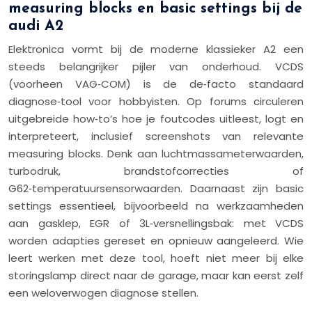
measuring blocks en basic settings bij de
audi A2
Elektronica vormt bij de moderne klassieker A2 een
steeds belangrijker pijler van onderhoud. VCDS
(voorheen VAG‑COM) is de de‑facto standaard
diagnose‑tool voor hobbyisten. Op forums circuleren
uitgebreide how‑to’s hoe je foutcodes uitleest, logt en
interpreteert, inclusief screenshots van relevante
measuring blocks. Denk aan luchtmassameterwaarden,
turbodruk, brandstofcorrecties of
G62‑temperatuursensorwaarden. Daarnaast zijn basic
settings essentieel, bijvoorbeeld na werkzaamheden
aan gasklep, EGR of 3L‑versnellingsbak: met VCDS
worden adapties gereset en opnieuw aangeleerd. Wie
leert werken met deze tool, hoeft niet meer bij elke
storingslamp direct naar de garage, maar kan eerst zelf
een weloverwogen diagnose stellen.