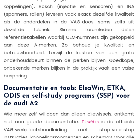
koppelingen), Bosch (injectie en sensoren) en INA
(spanners, rollen) leveren vaak exact dezelfde kwaliteit
als de onderdelen in de VAG‑doos, soms zelfs uit
dezelfde fabriek. Slimme forumleden delen
referentietabellen waarbij OEM‑nummers zijn gekoppeld
aan deze A‑merken. Zo behoud je kwaliteit en
betrouwbaarheid, terwijl de kosten van een grote
onderhoudsbeurt binnen de perken blijven. Goedkope,
onbekende merken blijken in de praktijk vaak een valse
besparing.
Documentatie en tools: ElsaWin, ETKA,
ODIS en self-study programs (SSP) voor
de audi A2
Wie meer zelf wil doen dan alleen oliewissels, ontkomt
niet aan goede documentatie.
is de officiële
ElsaWin
VAG‑werkplaatshandleiding met stap‑voor‑stap
instructies, koppelingsmomenten en schema’s voor alle