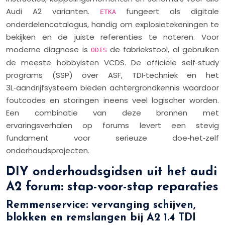
Audi A2 varianten.
fungeert als digitale
ETKA
onderdelencatalogus, handig om explosietekeningen te
bekijken en de juiste referenties te noteren. Voor
moderne diagnose is
de fabriekstool, al gebruiken
ODIS
de meeste hobbyisten VCDS. De officiële self‑study
programs (SSP) over ASF, TDI‑techniek en het
3L‑aandrijfsysteem bieden achtergrondkennis waardoor
foutcodes en storingen ineens veel logischer worden.
Een combinatie van deze bronnen met
ervaringsverhalen op forums levert een stevig
fundament voor serieuze doe‑het‑zelf
onderhoudsprojecten.
DIY onderhoudsgidsen uit het audi
A2 forum: stap-voor-stap reparaties
Remmenservice: vervanging schijven,
blokken en remslangen bij A2 1.4 TDI