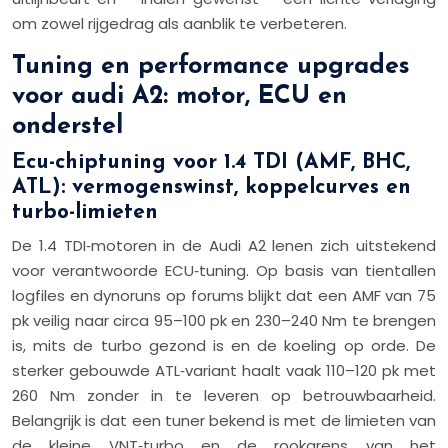
om zowel rijgedrag als aanblik te verbeteren.
Tuning en performance upgrades
voor audi A2: motor, ECU en
onderstel
Ecu-chiptuning voor 1.4 TDI (AMF, BHC,
ATL): vermogenswinst, koppelcurves en
turbo-limieten
De 1.4 TDI‑motoren in de Audi A2 lenen zich uitstekend
voor verantwoorde ECU‑tuning. Op basis van tientallen
logfiles en dynoruns op forums blijkt dat een AMF van 75
pk veilig naar circa 95–100 pk en 230–240 Nm te brengen
is, mits de turbo gezond is en de koeling op orde. De
sterker gebouwde ATL‑variant haalt vaak 110–120 pk met
260 Nm zonder in te leveren op betrouwbaarheid.
Belangrijk is dat een tuner bekend is met de limieten van
de kleine VNT‑turbo en de rookgrens van het