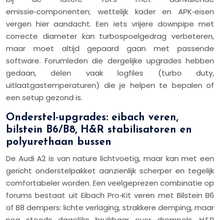
emissie‑componenten; wettelijk kader en APK‑eisen
vergen hier aandacht. Een iets vrijere downpipe met
correcte diameter kan turbospoelgedrag verbeteren,
maar moet altijd gepaard gaan met passende
software. Forumleden die dergelijke upgrades hebben
gedaan, delen vaak logfiles (turbo duty,
uitlaatgastemperaturen) die je helpen te bepalen of
een setup gezond is.
Onderstel-upgrades: eibach veren,
bilstein B6/B8, H&R stabilisatoren en
polyurethaan bussen
De Audi A2 is van nature lichtvoetig, maar kan met een
gericht onderstelpakket aanzienlijk scherper en tegelijk
comfortabeler worden. Een veelgeprezen combinatie op
forums bestaat uit Eibach Pro‑Kit veren met Bilstein B6
of B8 dempers: lichte verlaging, strakkere demping, maar
nog steeds dagelijks bruikbaar over drempels. H&R