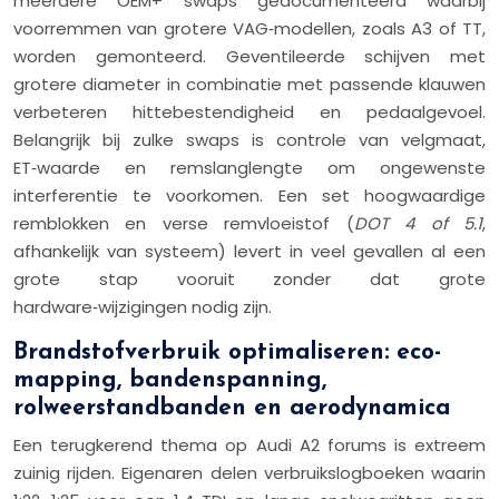
meerdere OEM+ swaps gedocumenteerd waarbij
voorremmen van grotere VAG‑modellen, zoals A3 of TT,
worden gemonteerd. Geventileerde schijven met
grotere diameter in combinatie met passende klauwen
verbeteren hittebestendigheid en pedaalgevoel.
Belangrijk bij zulke swaps is controle van velgmaat,
ET‑waarde en remslanglengte om ongewenste
interferentie te voorkomen. Een set hoogwaardige
remblokken en verse remvloeistof (
DOT 4 of 5.1
,
afhankelijk van systeem) levert in veel gevallen al een
grote stap vooruit zonder dat grote
hardware‑wijzigingen nodig zijn.
Brandstofverbruik optimaliseren: eco-
mapping, bandenspanning,
rolweerstandbanden en aerodynamica
Een terugkerend thema op Audi A2 forums is extreem
zuinig rijden. Eigenaren delen verbruikslogboeken waarin