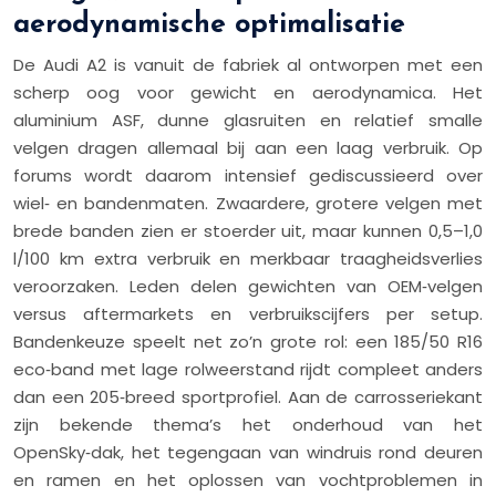
aerodynamische optimalisatie
De Audi A2 is vanuit de fabriek al ontworpen met een
scherp oog voor gewicht en aerodynamica. Het
aluminium ASF, dunne glasruiten en relatief smalle
velgen dragen allemaal bij aan een laag verbruik. Op
forums wordt daarom intensief gediscussieerd over
wiel‑ en bandenmaten. Zwaardere, grotere velgen met
brede banden zien er stoerder uit, maar kunnen 0,5–1,0
l/100 km extra verbruik en merkbaar traagheidsverlies
veroorzaken. Leden delen gewichten van OEM‑velgen
versus aftermarkets en verbruikscijfers per setup.
Bandenkeuze speelt net zo’n grote rol: een 185/50 R16
eco‑band met lage rolweerstand rijdt compleet anders
dan een 205‑breed sportprofiel. Aan de carrosseriekant
zijn bekende thema’s het onderhoud van het
OpenSky‑dak, het tegengaan van windruis rond deuren
en ramen en het oplossen van vochtproblemen in