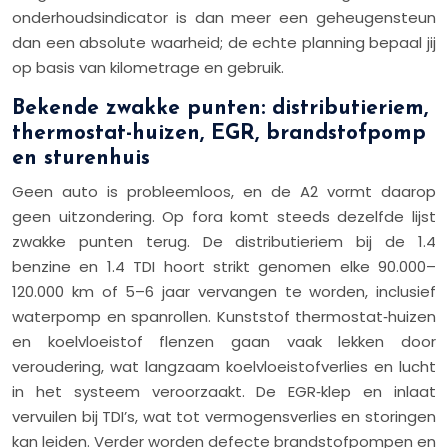
onderhoudsindicator is dan meer een geheugensteun
dan een absolute waarheid; de echte planning bepaal jij
op basis van kilometrage en gebruik.
Bekende zwakke punten: distributieriem,
thermostat-huizen, EGR, brandstofpomp
en sturenhuis
Geen auto is probleemloos, en de A2 vormt daarop
geen uitzondering. Op fora komt steeds dezelfde lijst
zwakke punten terug. De distributieriem bij de 1.4
benzine en 1.4 TDI hoort strikt genomen elke 90.000–
120.000 km of 5–6 jaar vervangen te worden, inclusief
waterpomp en spanrollen. Kunststof thermostat‑huizen
en koelvloeistof flenzen gaan vaak lekken door
veroudering, wat langzaam koelvloeistofverlies en lucht
in het systeem veroorzaakt. De EGR‑klep en inlaat
vervuilen bij TDI’s, wat tot vermogensverlies en storingen
kan leiden. Verder worden defecte brandstofpompen en