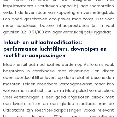
inspuitsysteem. Overdreven koppel bij lage toerentallen
verkort de levensduur van koppeling en versnellingsbak.
Een goed geschreven eco‑power map zorgt juist voor
meer souplesse, betere inhaalprestaties én in veel
gevallen 0,2–0,5 l/100 km lager verbruik bij gelijk rijgedrag.
Inlaat- en uitlaatmodificaties:
performance luchtfilters, downpipes en
roetfilter-aanpassingen
Inlaat‑ en uitlaatmodificaties worden op A2 forums vaak
besproken in combinatie met chiptuning. Een direct
open sportluchtfilter levert op deze relatief bescheiden
motoren zelden meetbare vermogenswinst, maar kan
wel warme inlaatlucht en extra inlaatgeluid veroorzaken.
Veel verstandiger is een goed afgesloten airbox met
een kwaliteitsfilter en een gladde inlaatbuis. Aan de
uitlaatkant zijn roetfilter‑aanpassingen vooral relevant
bij de latere TDI’s met aanvullende