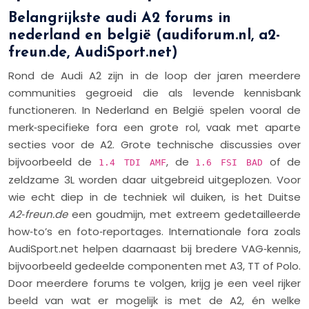
Belangrijkste audi A2 forums in
nederland en belgië (audiforum.nl, a2-
freun.de, AudiSport.net)
Rond de Audi A2 zijn in de loop der jaren meerdere
communities gegroeid die als levende kennisbank
functioneren. In Nederland en België spelen vooral de
merk‑specifieke fora een grote rol, vaak met aparte
secties voor de A2. Grote technische discussies over
bijvoorbeeld de
, de
of de
1.4 TDI AMF
1.6 FSI BAD
zeldzame 3L worden daar uitgebreid uitgeplozen. Voor
wie echt diep in de techniek wil duiken, is het Duitse
A2‑freun.de
een goudmijn, met extreem gedetailleerde
how‑to’s en foto‑reportages. Internationale fora zoals
AudiSport.net helpen daarnaast bij bredere VAG‑kennis,
bijvoorbeeld gedeelde componenten met A3, TT of Polo.
Door meerdere forums te volgen, krijg je een veel rijker
beeld van wat er mogelijk is met de A2, én welke