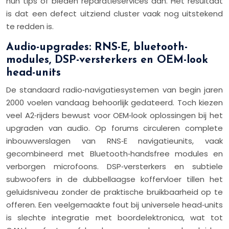
hun tips of bieden reparatieservices aan. Het resultaat
is dat een defect uitziend cluster vaak nog uitstekend
te redden is.
Audio-upgrades: RNS-E, bluetooth-
modules, DSP-versterkers en OEM-look
head-units
De standaard radio‑navigatiesystemen van begin jaren
2000 voelen vandaag behoorlijk gedateerd. Toch kiezen
veel A2‑rijders bewust voor OEM‑look oplossingen bij het
upgraden van audio. Op forums circuleren complete
inbouwverslagen van RNS‑E navigatieunits, vaak
gecombineerd met Bluetooth‑handsfree modules en
verborgen microfoons. DSP‑versterkers en subtiele
subwoofers in de dubbellaagse koffervloer tillen het
geluidsniveau zonder de praktische bruikbaarheid op te
offeren. Een veelgemaakte fout bij universele head‑units
is slechte integratie met boordelektronica, wat tot