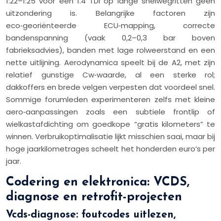
1:22–1:25 voor een 1.4 TDI op lange snelwegritten geen
uitzondering is. Belangrijke factoren zijn
eco‑georiënteerde ECU‑mapping, correcte
bandenspanning (vaak 0,2–0,3 bar boven
fabrieksadvies), banden met lage rolweerstand en een
nette uitlijning. Aerodynamica speelt bij de A2, met zijn
relatief gunstige Cw‑waarde, al een sterke rol;
dakkoffers en brede velgen verpesten dat voordeel snel.
Sommige forumleden experimenteren zelfs met kleine
aero‑aanpassingen zoals een subtiele frontlip of
wielkastafdichting om goedkope “gratis kilometers” te
winnen. Verbruikoptimalisatie lijkt misschien saai, maar bij
hoge jaarkilometrages scheelt het honderden euro’s per
jaar.
Codering en elektronica: VCDS,
diagnose en retrofit-projecten
Vcds-diagnose: foutcodes uitlezen,