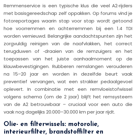
Remmenservice is een typische klus die veel A2‑rijders
met basisgereedschap zelf oppakken. Op forums vind je
fotoreportages waarin stap voor stap wordt getoond
hoe voorremmen en achterremmen bij een 1.4 TDI
worden vernieuwd. Belangrijke aandachtspunten zijn het
zorgvuldig reinigen van de naafvlakken, het correct
terugduwen of ‑draaien van de remzuigers en het
toepassen van het juiste aanhaalmoment op de
klauwbevestigingen. Rubberen remslangen verouderen
na 15–20 jaar en worden in dezelfde beurt vaak
preventief vervangen, wat een strakker pedaalgevoel
oplevert. In combinatie met een remvloeistofwissel
volgens schema (om de 2 jaar) blijft het remsysteem
van de A2 betrouwbaar – cruciaal voor een auto die
vaak nog dagelijks 20.000–30.000 km per jaar rijdt.
Olie- en filterwissels: motorolie,
interieurfilter, brandstoffilter en